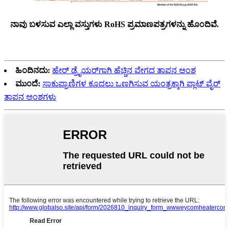
ನಾವು ಬಳಸುವ ಎಲ್ಲಾ ವಸ್ತುಗಳು RoHS ಪ್ರಮಾಣಪತ್ರಗಳನ್ನು ಹೊಂದಿವೆ.
ಹಿಂದಿನದು:
ಹೇರ್ ಡ್ರೈಯರ್‌ಗಾಗಿ ಹೆಚ್ಚಿನ ವೇಗದ ತಾಪನ ಅಂಶ
ಮುಂದೆ:
ಸಾಕುಪ್ರಾಣಿಗಳ ಕೂದಲು ಒಣಗಿಸುವ ಯಂತ್ರಕ್ಕಾಗಿ ಫ್ಲಾಟ್ ವೈರ್
ತಾಪನ ಅಂಶಗಳು