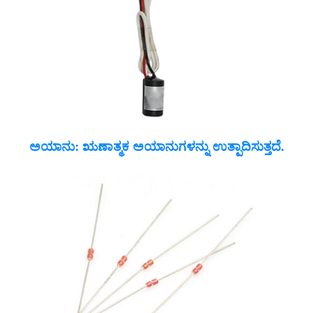
ಅಯಾನು: ಋಣಾತ್ಮಕ ಅಯಾನುಗಳನ್ನು ಉತ್ಪಾದಿಸುತ್ತದೆ.