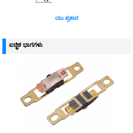
ಯು ಪ್ರಕಾರ
ಐಚ್ಛಿಕ ಭಾಗಗಳು