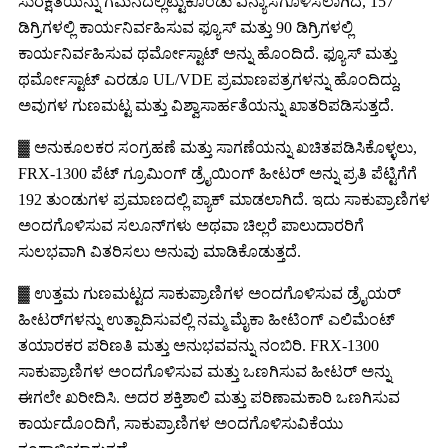
ಸುರಕ್ಷತೆಯನ್ನು ಗಮನದಲ್ಲಿಟ್ಟುಕೊಂಡು ವಿನ್ಯಾಸಗೊಳಿಸಲಾಗಿದೆ, 157
ಡಿಗ್ರಿಗಳಲ್ಲಿ ಕಾರ್ಯನಿರ್ವಹಿಸುವ ಫ್ಯೂಸ್ ಮತ್ತು 90 ಡಿಗ್ರಿಗಳಲ್ಲಿ
ಕಾರ್ಯನಿರ್ವಹಿಸುವ ಥರ್ಮೋಸ್ಟಾಟ್ ಅನ್ನು ಹೊಂದಿದೆ. ಫ್ಯೂಸ್ ಮತ್ತು
ಥರ್ಮೋಸ್ಟಾಟ್ ಎರಡೂ UL/VDE ಪ್ರಮಾಣಪತ್ರಗಳನ್ನು ಹೊಂದಿದ್ದು,
ಅವುಗಳ ಗುಣಮಟ್ಟ ಮತ್ತು ವಿಶ್ವಾಸಾರ್ಹತೆಯನ್ನು ಖಾತರಿಪಡಿಸುತ್ತದೆ.
▓ ಅನುಕೂಲಕರ ಸಂಗ್ರಹಣೆ ಮತ್ತು ಸಾಗಣೆಯನ್ನು ಖಚಿತಪಡಿಸಿಕೊಳ್ಳಲು,
FRX-1300 ಪೆಟ್ ಗ್ರೂಮಿಂಗ್ ಡ್ರೈಯಿಂಗ್ ಹೀಟರ್ ಅನ್ನು ಪ್ರತಿ ಪೆಟ್ಟಿಗೆಗೆ
192 ತುಂಡುಗಳ ಪ್ರಮಾಣದಲ್ಲಿ ಪ್ಯಾಕ್ ಮಾಡಲಾಗಿದೆ. ಇದು ಸಾಕುಪ್ರಾಣಿಗಳ
ಅಂದಗೊಳಿಸುವ ಸಲೂನ್‌ಗಳು ಅಥವಾ ಚಿಲ್ಲರೆ ಪಾಲುದಾರರಿಗೆ
ಸುಲಭವಾಗಿ ವಿತರಿಸಲು ಅನುವು ಮಾಡಿಕೊಡುತ್ತದೆ.
▓ ಉತ್ತಮ ಗುಣಮಟ್ಟದ ಸಾಕುಪ್ರಾಣಿಗಳ ಅಂದಗೊಳಿಸುವ ಡ್ರೈಯರ್
ಹೀಟರ್‌ಗಳನ್ನು ಉತ್ಪಾದಿಸುವಲ್ಲಿ ನಮ್ಮ ಮೈಕಾ ಹೀಟಿಂಗ್ ಎಲಿಮೆಂಟ್
ತಯಾರಕರ ಪರಿಣತಿ ಮತ್ತು ಅನುಭವವನ್ನು ನಂಬಿರಿ. FRX-1300
ಸಾಕುಪ್ರಾಣಿಗಳ ಅಂದಗೊಳಿಸುವ ಮತ್ತು ಒಣಗಿಸುವ ಹೀಟರ್ ಅನ್ನು
ಈಗಲೇ ಖರೀದಿಸಿ. ಅದರ ಶಕ್ತಿಶಾಲಿ ಮತ್ತು ಪರಿಣಾಮಕಾರಿ ಒಣಗಿಸುವ
ಕಾರ್ಯದೊಂದಿಗೆ, ಸಾಕುಪ್ರಾಣಿಗಳ ಅಂದಗೊಳಿಸುವಿಕೆಯು