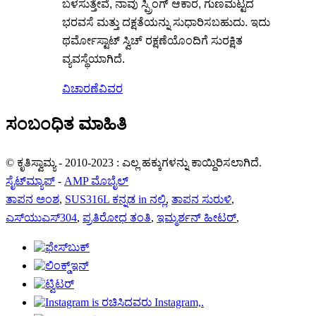
ಬಳಸುತ್ತೇವೆ, ನಾವು ಸ್ಪ್ರಿಂಗ್ ಆಕಾರ, ಗುಣಮಟ್ಟದ
ಭರವಸೆ ಮತ್ತು ದಕ್ಷತೆಯನ್ನು ಸುಧಾರಿಸಬಹುದು. ಇದು
ಥರ್ಮೋಸ್ಟಾಟ್ ಸ್ವಿಚ್ ರಕ್ಷಣೆಯೊಂದಿಗೆ ಸುರಕ್ಷಿತ
ವ್ಯವಸ್ಥೆಯಾಗಿದೆ.
ವಿಚಾರಣೆ
ವಿವರ
ಸಂಬಂಧಿತ ಮಾಹಿತಿ
© ಕೃತಿಸ್ವಾಮ್ಯ - 2010-2023 : ಎಲ್ಲ ಹಕ್ಕುಗಳನ್ನು ಕಾಯ್ದಿರಿಸಲಾಗಿದೆ.
ಸೈಟ್‌ಮ್ಯಾಪ್
-
AMP ಮೊಬೈಲ್
ತಾಪನ ಅಂಶ
,
SUS316L ಕನ್ನಡ in ನಲ್ಲಿ
,
ತಾಪನ ಸುರುಳಿ
,
ಎಸ್‌ಯುಎಸ್304
,
ಪ್ರತಿರೋಧ ತಂತಿ
,
ಇಮ್ಮರ್ಶನ್ ಹೀಟರ್
,