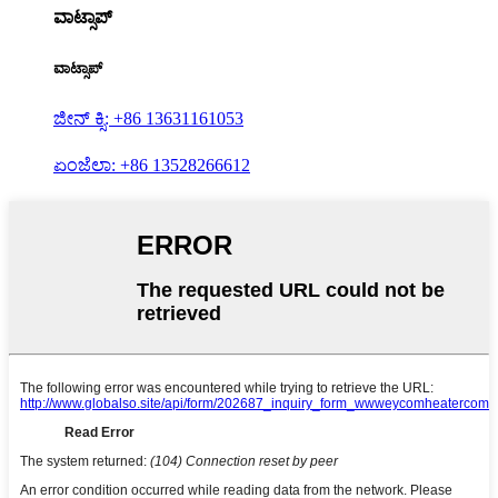
ವಾಟ್ಸಾಪ್
ವಾಟ್ಸಾಪ್
ಜೀನ್ ಕ್ಸಿ: +86 13631161053
ಏಂಜೆಲಾ: +86 13528266612