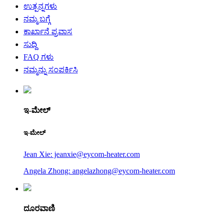
ಉತ್ಪನ್ನಗಳು
ನಮ್ಮ ಬಗ್ಗೆ
ಕಾರ್ಖಾನೆ ಪ್ರವಾಸ
ಸುದ್ದಿ
FAQ ಗಳು
ನಮ್ಮನ್ನು ಸಂಪರ್ಕಿಸಿ
ಇ-ಮೇಲ್
ಇ-ಮೇಲ್
Jean Xie: jeanxie@eycom-heater.com
Angela Zhong: angelazhong@eycom-heater.com
ದೂರವಾಣಿ