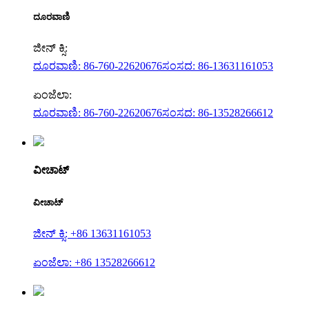
ದೂರವಾಣಿ
ಜೀನ್ ಕ್ಸಿ:
ದೂರವಾಣಿ: 86-760-22620676
ಸಂಸದ: 86-13631161053
ಏಂಜೆಲಾ:
ದೂರವಾಣಿ: 86-760-22620676
ಸಂಸದ: 86-13528266612
ವೀಚಾಟ್
ವೀಚಾಟ್
ಜೀನ್ ಕ್ಸಿ: +86 13631161053
ಏಂಜೆಲಾ: +86 13528266612