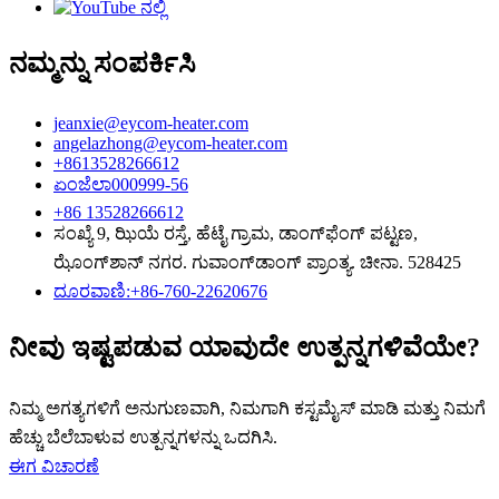
ನಮ್ಮನ್ನು ಸಂಪರ್ಕಿಸಿ
jeanxie@eycom-heater.com
angelazhong@eycom-heater.com
+8613528266612
ಏಂಜೆಲಾ000999-56
+86 13528266612
ಸಂಖ್ಯೆ 9, ಝಿಯೆ ರಸ್ತೆ, ಹೆಟೈ ಗ್ರಾಮ, ಡಾಂಗ್‌ಫೆಂಗ್ ಪಟ್ಟಣ,
ಝೊಂಗ್‌ಶಾನ್ ನಗರ. ಗುವಾಂಗ್‌ಡಾಂಗ್ ಪ್ರಾಂತ್ಯ. ಚೀನಾ. 528425
ದೂರವಾಣಿ:+86-760-22620676
ನೀವು ಇಷ್ಟಪಡುವ ಯಾವುದೇ ಉತ್ಪನ್ನಗಳಿವೆಯೇ?
ನಿಮ್ಮ ಅಗತ್ಯಗಳಿಗೆ ಅನುಗುಣವಾಗಿ, ನಿಮಗಾಗಿ ಕಸ್ಟಮೈಸ್ ಮಾಡಿ ಮತ್ತು ನಿಮಗೆ
ಹೆಚ್ಚು ಬೆಲೆಬಾಳುವ ಉತ್ಪನ್ನಗಳನ್ನು ಒದಗಿಸಿ.
ಈಗ ವಿಚಾರಣೆ