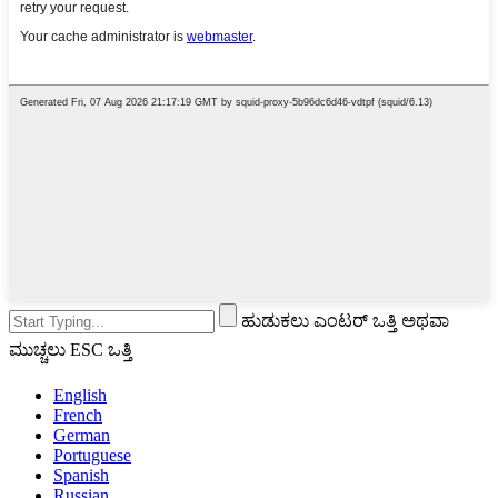
ಹುಡುಕಲು ಎಂಟರ್ ಒತ್ತಿ ಅಥವಾ
ಮುಚ್ಚಲು ESC ಒತ್ತಿ
English
French
German
Portuguese
Spanish
Russian