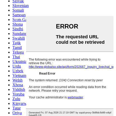
Slovak
Slovenian
Somali
Samoan
Scots Gaelic
Shona
Sindhi
Sundanese
Swahili
Tajik
Tamil
Telugu
Thai
Ukrainian
Urdu
Uzbek
Vietnamese
Welsh
Xhosa
Yiddish
Yoruba
Zulu
Kinyarwanda
Tatar
Oriya