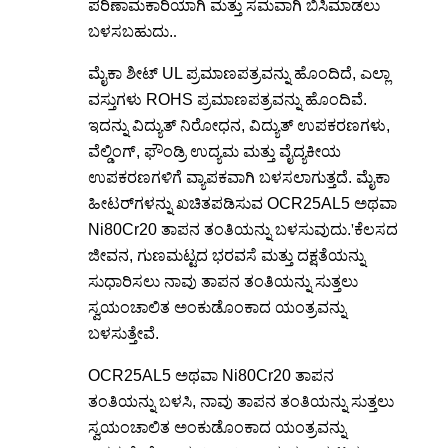
ಪರಿಣಾಮಕಾರಿಯಾಗಿ ಮತ್ತು ಸಮವಾಗಿ ಬಿಸಿಮಾಡಲು
ಬಳಸಬಹುದು.
.
ಮೈಕಾ ಶೀಟ್ UL ಪ್ರಮಾಣಪತ್ರವನ್ನು ಹೊಂದಿದೆ, ಎಲ್ಲಾ
ವಸ್ತುಗಳು ROHS ಪ್ರಮಾಣಪತ್ರವನ್ನು ಹೊಂದಿವೆ.
ಇದನ್ನು ವಿದ್ಯುತ್ ನಿರೋಧನ, ವಿದ್ಯುತ್ ಉಪಕರಣಗಳು,
ವೆಲ್ಡಿಂಗ್, ಫೌಂಡ್ರಿ ಉದ್ಯಮ ಮತ್ತು ವೈದ್ಯಕೀಯ
ಉಪಕರಣಗಳಿಗೆ ವ್ಯಾಪಕವಾಗಿ ಬಳಸಲಾಗುತ್ತದೆ. ಮೈಕಾ
ಹೀಟರ್‌ಗಳನ್ನು ಖಚಿತಪಡಿಸುವ OCR25AL5 ಅಥವಾ
Ni80Cr20 ತಾಪನ ತಂತಿಯನ್ನು ಬಳಸುವುದು.
'
ಕೆಲಸದ
ಜೀವನ, ಗುಣಮಟ್ಟದ ಭರವಸೆ ಮತ್ತು ದಕ್ಷತೆಯನ್ನು
ಸುಧಾರಿಸಲು ನಾವು ತಾಪನ ತಂತಿಯನ್ನು ಸುತ್ತಲು
ಸ್ವಯಂಚಾಲಿತ ಅಂಕುಡೊಂಕಾದ ಯಂತ್ರವನ್ನು
ಬಳಸುತ್ತೇವೆ.
OCR25AL5 ಅಥವಾ Ni80Cr20 ತಾಪನ
ತಂತಿಯನ್ನು ಬಳಸಿ, ನಾವು ತಾಪನ ತಂತಿಯನ್ನು ಸುತ್ತಲು
ಸ್ವಯಂಚಾಲಿತ ಅಂಕುಡೊಂಕಾದ ಯಂತ್ರವನ್ನು