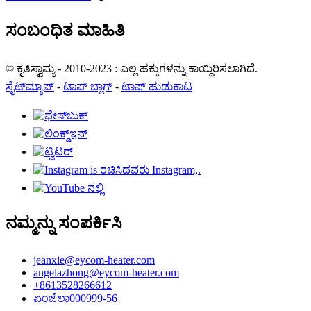
ಸಂಬಂಧಿತ ಮಾಹಿತಿ
© ಕೃತಿಸ್ವಾಮ್ಯ - 2010-2023 : ಎಲ್ಲ ಹಕ್ಕುಗಳನ್ನು ಕಾಯ್ದಿರಿಸಲಾಗಿದೆ.
ಸೈಟ್‌ಮ್ಯಾಪ್
-
ಟಾಪ್ ಬ್ಲಾಗ್
-
ಟಾಪ್ ಹುಡುಕಾಟ
ನಮ್ಮನ್ನು ಸಂಪರ್ಕಿಸಿ
jeanxie@eycom-heater.com
angelazhong@eycom-heater.com
+8613528266612
ಏಂಜೆಲಾ000999-56