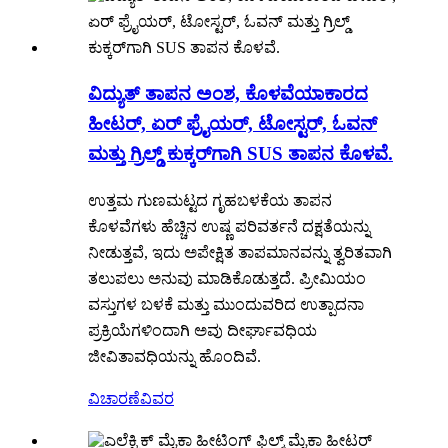
ವಿದ್ಯುತ್ ತಾಪನ ಅಂಶ, ಕೊಳವೆಯಾಕಾರದ
ಹೀಟರ್, ಏರ್ ಫ್ರೈಯರ್, ಟೋಸ್ಟರ್, ಓವನ್
ಮತ್ತು ಗ್ರಿಲ್ಡ್ ಕುಕ್ಕರ್‌ಗಾಗಿ SUS ತಾಪನ ಕೊಳವೆ.
ಉತ್ತಮ ಗುಣಮಟ್ಟದ ಗೃಹಬಳಕೆಯ ತಾಪನ
ಕೊಳವೆಗಳು ಹೆಚ್ಚಿನ ಉಷ್ಣ ಪರಿವರ್ತನೆ ದಕ್ಷತೆಯನ್ನು
ನೀಡುತ್ತವೆ, ಇದು ಅಪೇಕ್ಷಿತ ತಾಪಮಾನವನ್ನು ತ್ವರಿತವಾಗಿ
ತಲುಪಲು ಅನುವು ಮಾಡಿಕೊಡುತ್ತದೆ. ಪ್ರೀಮಿಯಂ
ವಸ್ತುಗಳ ಬಳಕೆ ಮತ್ತು ಮುಂದುವರಿದ ಉತ್ಪಾದನಾ
ಪ್ರಕ್ರಿಯೆಗಳಿಂದಾಗಿ ಅವು ದೀರ್ಘಾವಧಿಯ
ಜೀವಿತಾವಧಿಯನ್ನು ಹೊಂದಿವೆ.
ವಿಚಾರಣೆ
ವಿವರ