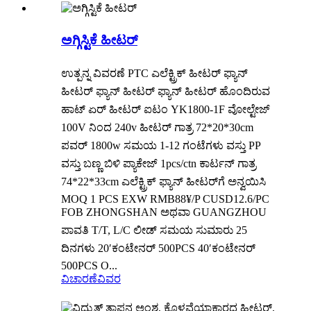
ಅಗ್ಗಿಸ್ಟಿಕೆ ಹೀಟರ್
ಉತ್ಪನ್ನ ವಿವರಣೆ PTC ಎಲೆಕ್ಟ್ರಿಕ್ ಹೀಟರ್ ಫ್ಯಾನ್
ಹೀಟರ್ ಫ್ಯಾನ್ ಹೀಟರ್ ಫ್ಯಾನ್ ಹೀಟರ್ ಹೊಂದಿರುವ
ಹಾಟ್ ಏರ್ ಹೀಟರ್ ಐಟಂ YK1800-1F ವೋಲ್ಟೇಜ್
100V ನಿಂದ 240v ಹೀಟರ್ ಗಾತ್ರ 72*20*30cm
ಪವರ್ 1800w ಸಮಯ 1-12 ಗಂಟೆಗಳು ವಸ್ತು PP
ವಸ್ತು ಬಣ್ಣ ಬಿಳಿ ಪ್ಯಾಕೇಜ್ 1pcs/ctn ಕಾರ್ಟನ್ ಗಾತ್ರ
74*22*33cm ಎಲೆಕ್ಟ್ರಿಕ್ ಫ್ಯಾನ್ ಹೀಟರ್‌ಗೆ ಅನ್ವಯಿಸಿ
MOQ 1 PCS EXW RMB88¥/P CUSD12.6/PC
FOB ZHONGSHAN ಅಥವಾ GUANGZHOU
ಪಾವತಿ T/T, L/C ಲೀಡ್ ಸಮಯ ಸುಮಾರು 25
ದಿನಗಳು 20′ಕಂಟೇನರ್ 500PCS 40′ಕಂಟೇನರ್
500PCS O...
ವಿಚಾರಣೆ
ವಿವರ