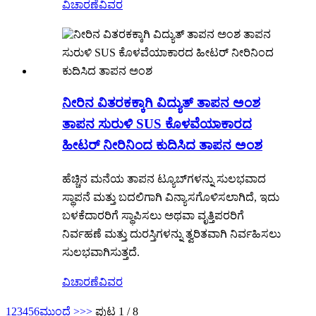
ವಿಚಾರಣೆ
ವಿವರ
ನೀರಿನ ವಿತರಕಕ್ಕಾಗಿ ವಿದ್ಯುತ್ ತಾಪನ ಅಂಶ
ತಾಪನ ಸುರುಳಿ SUS ಕೊಳವೆಯಾಕಾರದ
ಹೀಟರ್ ನೀರಿನಿಂದ ಕುದಿಸಿದ ತಾಪನ ಅಂಶ
ಹೆಚ್ಚಿನ ಮನೆಯ ತಾಪನ ಟ್ಯೂಬ್‌ಗಳನ್ನು ಸುಲಭವಾದ
ಸ್ಥಾಪನೆ ಮತ್ತು ಬದಲಿಗಾಗಿ ವಿನ್ಯಾಸಗೊಳಿಸಲಾಗಿದೆ, ಇದು
ಬಳಕೆದಾರರಿಗೆ ಸ್ಥಾಪಿಸಲು ಅಥವಾ ವೃತ್ತಿಪರರಿಗೆ
ನಿರ್ವಹಣೆ ಮತ್ತು ದುರಸ್ತಿಗಳನ್ನು ತ್ವರಿತವಾಗಿ ನಿರ್ವಹಿಸಲು
ಸುಲಭವಾಗಿಸುತ್ತದೆ.
ವಿಚಾರಣೆ
ವಿವರ
1
2
3
4
5
6
ಮುಂದೆ >
>>
ಪುಟ 1 / 8