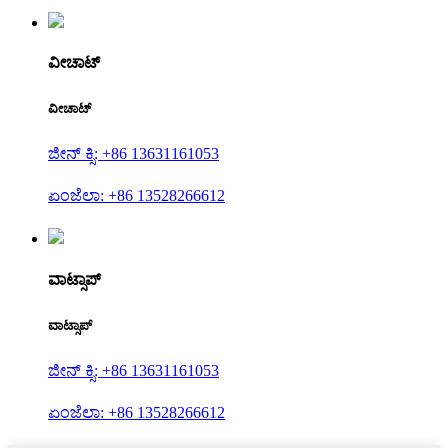
ವೀಚಾಟ್
ವೀಚಾಟ್
ಜೀನ್ ಕ್ಸಿ: +86 13631161053
ಏಂಜೆಲಾ: +86 13528266612
ವಾಟ್ಸಾಪ್
ವಾಟ್ಸಾಪ್
ಜೀನ್ ಕ್ಸಿ: +86 13631161053
ಏಂಜೆಲಾ: +86 13528266612