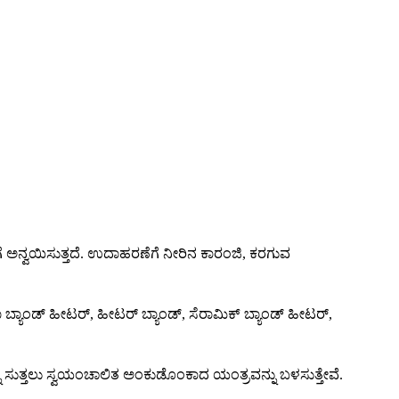
 ಅನ್ವಯಿಸುತ್ತದೆ. ಉದಾಹರಣೆಗೆ ನೀರಿನ ಕಾರಂಜಿ, ಕರಗುವ
ಬ್ಯಾಂಡ್ ಹೀಟರ್, ಹೀಟರ್ ಬ್ಯಾಂಡ್, ಸೆರಾಮಿಕ್ ಬ್ಯಾಂಡ್ ಹೀಟರ್,
ಸುತ್ತಲು ಸ್ವಯಂಚಾಲಿತ ಅಂಕುಡೊಂಕಾದ ಯಂತ್ರವನ್ನು ಬಳಸುತ್ತೇವೆ.