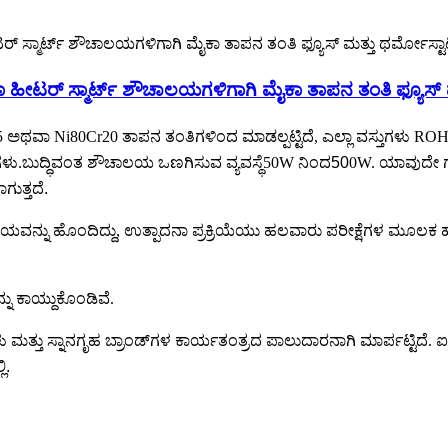
ಾ ಹೀಟರ್ ಸ್ಮಾರ್ಟ್ ಶೌಚಾಲಯಗಳಿಗಾಗಿ ಮೈಕಾ ತಾಪನ ತಂತಿ ಫ್ಯೂಸ
ಅಥವಾ Ni80Cr20 ತಾಪನ ತಂತಿಗಳಿಂದ ಮಾಡಲ್ಪಟ್ಟಿದೆ, ಎಲ್ಲಾ ವಸ್ತುಗಳು ROHS
ಳು.
ಬುದ್ಧಿವಂತ ಶೌಚಾಲಯ ಒಣಗಿಸುವ ವ್ಯವಸ್ಥೆ
50W ನಿಂದ
50
0W. ಯಾವುದೇ ಗಾ
ಗುತ್ತದೆ.
ನ್ನು ಹೊಂದಿದ್ದು, ಉತ್ಪಾದನಾ ಪ್ರಕ್ರಿಯೆಯು ಹಲವಾರು ಪರೀಕ್ಷೆಗಳ ಮೂಲಕ ಹೋ
ು ಕಾಯ್ದುಕೊಂಡಿವೆ.
್ತು ಸ್ನಾನಗೃಹ ಬ್ರಾಂಡ್‌ಗಳ ಕಾರ್ಯತಂತ್ರದ ಪಾಲುದಾರನಾಗಿ ಮಾರ್ಪಟ್ಟಿದೆ. 
ಿ.