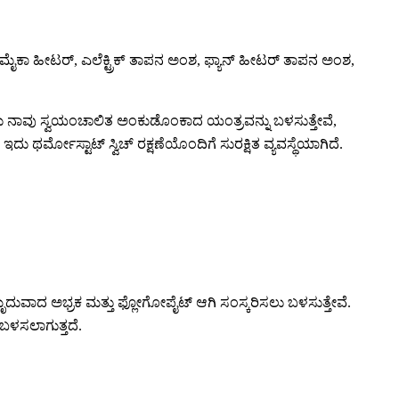
ೈಕಾ ಹೀಟರ್, ಎಲೆಕ್ಟ್ರಿಕ್ ತಾಪನ ಅಂಶ, ಫ್ಯಾನ್ ಹೀಟರ್ ತಾಪನ ಅಂಶ,
 ನಾವು ಸ್ವಯಂಚಾಲಿತ ಅಂಕುಡೊಂಕಾದ ಯಂತ್ರವನ್ನು ಬಳಸುತ್ತೇವೆ,
. ಇದು ಥರ್ಮೋಸ್ಟಾಟ್ ಸ್ವಿಚ್ ರಕ್ಷಣೆಯೊಂದಿಗೆ ಸುರಕ್ಷಿತ ವ್ಯವಸ್ಥೆಯಾಗಿದೆ.
ಪ್, ಮೃದುವಾದ ಅಭ್ರಕ ಮತ್ತು ಫ್ಲೋಗೋಪೈಟ್ ಆಗಿ ಸಂಸ್ಕರಿಸಲು ಬಳಸುತ್ತೇವೆ.
 ಬಳಸಲಾಗುತ್ತದೆ.