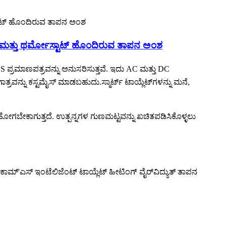
್ ಮತ್ತು ಥರ್ಮೋಸ್ಟಾಟ್ ಹೊಂದಿರುವ ತಾಪನ ಅಂಶ
 ಪ್ರಮಾಣಪತ್ರವನ್ನು ಅನುಸರಿಸುತ್ತವೆ. ಇದು AC ಮತ್ತು DC
ತ್ರವನ್ನು ಕಸ್ಟಮೈಸ್ ಮಾಡಬಹುದು.
ಸ್ಮಾರ್ಟ್ ಟಾಯ್ಲೆಟ್‌ಗಳನ್ನು ಮನೆ,
ಗಬೇಕಾಗುತ್ತದೆ. ಉತ್ಪನ್ನಗಳ ಗುಣಮಟ್ಟವನ್ನು ಖಚಿತಪಡಿಸಿಕೊಳ್ಳಲು
ಐಕಾಮ್'
ಎಸ್ ಇಂಟೆಲಿಜೆಂಟ್ ಟಾಯ್ಲೆಟ್ ಹೀಟಿಂಗ್ ವೈರ್
ವಿದ್ಯುತ್ ತಾಪನ