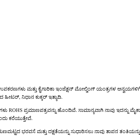
ಪಕರಣಗಳು ಮತ್ತು ಕೈಗಾರಿಕಾ ಇಂಜೆಕ್ಷನ್ ಮೋಲ್ಡಿಂಗ್ ಯಂತ್ರಗಳ ಅನ್ವಯಗಳಿಗೆ
ಹೀಟರ್, ನಿಧಾನ ಕುಕ್ಕರ್ ಇತ್ಯಾದಿ.
ುಗಳು ROHS ಪ್ರಮಾಣಪತ್ರವನ್ನು ಹೊಂದಿವೆ. ಸಾಮಾನ್ಯವಾಗಿ ನಾವು ಇದನ್ನು ಮೈಕಾ 
ಎಂದು ಕರೆಯುತ್ತೇವೆ.
ಮಟ್ಟದ ಭರವಸೆ ಮತ್ತು ದಕ್ಷತೆಯನ್ನು ಸುಧಾರಿಸಲು ನಾವು ತಾಪನ ತಂತಿಯನ್ನು 