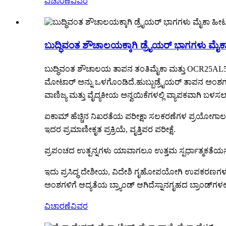
ವಿಚಾರಣೆ
ವಿವರ
ಬುದ್ಧಿವಂತ ಶೌಚಾಲಯಕ್ಕಾಗಿ ಡ್ರೈಯರ್ ಭಾಗಗಳು ಮೈಕ
ಬುದ್ಧಿವಂತ ಶೌಚಾಲಯ ತಾಪನ ತಂತಿ
ಮೈಕಾ ಮತ್ತು OCR25AL5 
ಮೋಟಾರ್ ಅನ್ನು ಒಳಗೊಂಡಿದೆ.
ಹುಬ್ಬು
ಡ್ರೈಯರ್ ತಾಪನ ಅಂಶಗ
ವಾಣಿಜ್ಯ ಮತ್ತು ವೈದ್ಯಕೀಯ ಅನ್ವಯಿಕೆಗಳಲ್ಲಿ ವ್ಯಾಪಕವಾಗಿ ಬಳಸಲಾ
ಐಕಾಮ್ ಹೆಚ್ಚಿನ ನಿಖರತೆಯ ಪರೀಕ್ಷಾ ಸಲಕರಣೆಗಳ ಪ್ರಯೋಗಾಲಯವ
ಇದರ ಪ್ರಮಾಣೀಕೃತ ಪ್ರಕ್ರಿಯೆ, ವೃತ್ತಿಪರ ಪರೀಕ್ಷೆ.
ಪ್ರಪಂಚದ ಉತ್ಪನ್ನಗಳು ಯಾವಾಗಲೂ ಉತ್ತಮ ಸ್ಪರ್ಧಾತ್ಮಕತೆಯನ್ನ
ಇದು ಪ್ರಸಿದ್ಧ ದೇಶೀಯ, ವಿದೇಶಿ ಗೃಹೋಪಯೋಗಿ ಉಪಕರಣಗಳು ಮತ
ಅಂಶಗಳಿಗೆ ಆದ್ಯತೆಯ ಬ್ರ್ಯಾಂಡ್ ಆಗಿದೆ
ಸ್ನಾನಗೃಹದ ಬ್ರಾಂಡ್‌ಗಳಲ್ಲ
ವಿಚಾರಣೆ
ವಿವರ