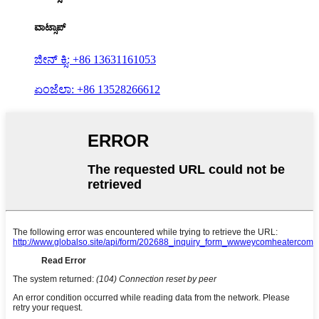
ವಾಟ್ಸಾಪ್
ಜೀನ್ ಕ್ಸಿ: +86 13631161053
ಏಂಜೆಲಾ: +86 13528266612