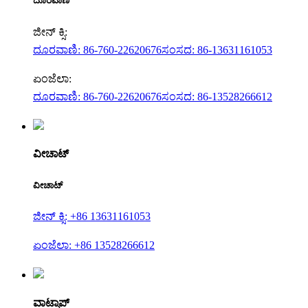
ದೂರವಾಣಿ
ಜೀನ್ ಕ್ಸಿ:
ದೂರವಾಣಿ: 86-760-22620676
ಸಂಸದ: 86-13631161053
ಏಂಜೆಲಾ:
ದೂರವಾಣಿ: 86-760-22620676
ಸಂಸದ: 86-13528266612
ವೀಚಾಟ್
ವೀಚಾಟ್
ಜೀನ್ ಕ್ಸಿ: +86 13631161053
ಏಂಜೆಲಾ: +86 13528266612
ವಾಟ್ಸಾಪ್