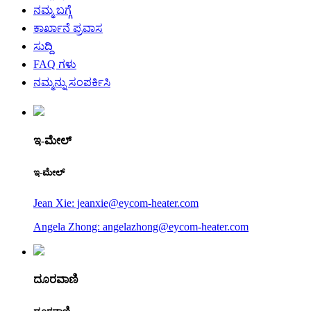
ನಮ್ಮ ಬಗ್ಗೆ
ಕಾರ್ಖಾನೆ ಪ್ರವಾಸ
ಸುದ್ದಿ
FAQ ಗಳು
ನಮ್ಮನ್ನು ಸಂಪರ್ಕಿಸಿ
ಇ-ಮೇಲ್
ಇ-ಮೇಲ್
Jean Xie: jeanxie@eycom-heater.com
Angela Zhong: angelazhong@eycom-heater.com
ದೂರವಾಣಿ