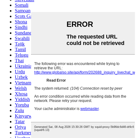
Somali
Samoan
Scots Gaelic
Shona
Sindhi
Sundanese
Swahili
Tajik
Tamil
Telugu
Thai
Ukrainian
Urdu
Uzbek
Vietnamese
Welsh
Xhosa
Yiddish
Yoruba
Zulu
Kinyarwanda
Tatar
Oriya
Turkmen