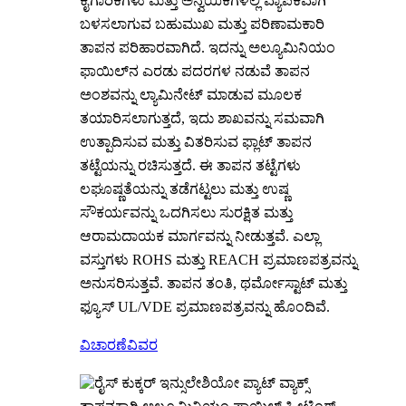
ಕೈಗಾರಿಕೆಗಳು ಮತ್ತು ಅನ್ವಯಿಕೆಗಳಲ್ಲಿ ವ್ಯಾಪಕವಾಗಿ
ಬಳಸಲಾಗುವ ಬಹುಮುಖ ಮತ್ತು ಪರಿಣಾಮಕಾರಿ
ತಾಪನ ಪರಿಹಾರವಾಗಿದೆ. ಇದನ್ನು ಅಲ್ಯೂಮಿನಿಯಂ
ಫಾಯಿಲ್‌ನ ಎರಡು ಪದರಗಳ ನಡುವೆ ತಾಪನ
ಅಂಶವನ್ನು ಲ್ಯಾಮಿನೇಟ್ ಮಾಡುವ ಮೂಲಕ
ತಯಾರಿಸಲಾಗುತ್ತದೆ, ಇದು ಶಾಖವನ್ನು ಸಮವಾಗಿ
ಉತ್ಪಾದಿಸುವ ಮತ್ತು ವಿತರಿಸುವ ಫ್ಲಾಟ್ ತಾಪನ
ತಟ್ಟೆಯನ್ನು ರಚಿಸುತ್ತದೆ. ಈ ತಾಪನ ತಟ್ಟೆಗಳು
ಲಘೂಷ್ಣತೆಯನ್ನು ತಡೆಗಟ್ಟಲು ಮತ್ತು ಉಷ್ಣ
ಸೌಕರ್ಯವನ್ನು ಒದಗಿಸಲು ಸುರಕ್ಷಿತ ಮತ್ತು
ಆರಾಮದಾಯಕ ಮಾರ್ಗವನ್ನು ನೀಡುತ್ತವೆ. ಎಲ್ಲಾ
ವಸ್ತುಗಳು ROHS ಮತ್ತು REACH ಪ್ರಮಾಣಪತ್ರವನ್ನು
ಅನುಸರಿಸುತ್ತವೆ. ತಾಪನ ತಂತಿ, ಥರ್ಮೋಸ್ಟಾಟ್ ಮತ್ತು
ಫ್ಯೂಸ್ UL/VDE ಪ್ರಮಾಣಪತ್ರವನ್ನು ಹೊಂದಿವೆ.
ವಿಚಾರಣೆ
ವಿವರ