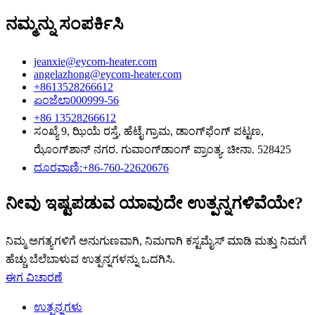
ನಮ್ಮನ್ನು ಸಂಪರ್ಕಿಸಿ
jeanxie@eycom-heater.com
angelazhong@eycom-heater.com
+8613528266612
ಏಂಜೆಲಾ000999-56
+86 13528266612
ಸಂಖ್ಯೆ 9, ಝಿಯೆ ರಸ್ತೆ, ಹೆಟೈ ಗ್ರಾಮ, ಡಾಂಗ್‌ಫೆಂಗ್ ಪಟ್ಟಣ,
ಝೊಂಗ್‌ಶಾನ್ ನಗರ. ಗುವಾಂಗ್‌ಡಾಂಗ್ ಪ್ರಾಂತ್ಯ. ಚೀನಾ. 528425
ದೂರವಾಣಿ:+86-760-22620676
ನೀವು ಇಷ್ಟಪಡುವ ಯಾವುದೇ ಉತ್ಪನ್ನಗಳಿವೆಯೇ?
ನಿಮ್ಮ ಅಗತ್ಯಗಳಿಗೆ ಅನುಗುಣವಾಗಿ, ನಿಮಗಾಗಿ ಕಸ್ಟಮೈಸ್ ಮಾಡಿ ಮತ್ತು ನಿಮಗೆ
ಹೆಚ್ಚು ಬೆಲೆಬಾಳುವ ಉತ್ಪನ್ನಗಳನ್ನು ಒದಗಿಸಿ.
ಈಗ ವಿಚಾರಣೆ
ಉತ್ಪನ್ನಗಳು