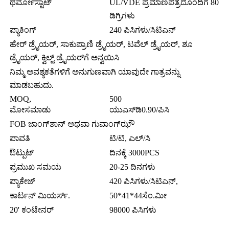
ಥರ್ಮೋಸ್ಟಾಟ್
UL/VDE ಪ್ರಮಾಣಪತ್ರದೊಂದಿಗೆ 80
ಡಿಗ್ರಿಗಳು
ಪ್ಯಾಕಿಂಗ್
240 ಪಿಸಿಗಳು/ಸಿಟಿಎನ್
ಹೇರ್ ಡ್ರೈಯರ್, ಸಾಕುಪ್ರಾಣಿ ಡ್ರೈಯರ್, ಟವೆಲ್ ಡ್ರೈಯರ್, ಶೂ
ಡ್ರೈಯರ್, ಕ್ವಿಲ್ಟ್ ಡ್ರೈಯರ್‌ಗೆ ಅನ್ವಯಿಸಿ
ನಿಮ್ಮ ಅವಶ್ಯಕತೆಗಳಿಗೆ ಅನುಗುಣವಾಗಿ ಯಾವುದೇ ಗಾತ್ರವನ್ನು
ಮಾಡಬಹುದು.
MOQ,
500
ಮೋಸಮಾಡು
ಯುಎಸ್‌ಡಿ0.90/ಪಿಸಿ
FOB ಜಾಂಗ್‌ಶಾನ್ ಅಥವಾ ಗುವಾಂಗ್‌ಝೌ
ಪಾವತಿ
ಟಿ/ಟಿ, ಎಲ್/ಸಿ
ಔಟ್ಪುಟ್
ದಿನಕ್ಕೆ 3000PCS
ಪ್ರಮುಖ ಸಮಯ
20-25 ದಿನಗಳು
ಪ್ಯಾಕೇಜ್
420 ಪಿಸಿಗಳು/ಸಿಟಿಎನ್,
ಕಾರ್ಟನ್ ಮಿಯರ್ಸ್.
50*41*44ಸೆಂ.ಮೀ
20' ಕಂಟೇನರ್
98000 ಪಿಸಿಗಳು