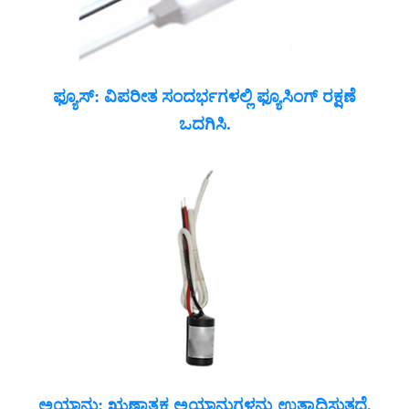
ಫ್ಯೂಸ್: ವಿಪರೀತ ಸಂದರ್ಭಗಳಲ್ಲಿ ಫ್ಯೂಸಿಂಗ್ ರಕ್ಷಣೆ
ಒದಗಿಸಿ.
ಅಯಾನು: ಋಣಾತ್ಮಕ ಅಯಾನುಗಳನ್ನು ಉತ್ಪಾದಿಸುತ್ತದೆ.