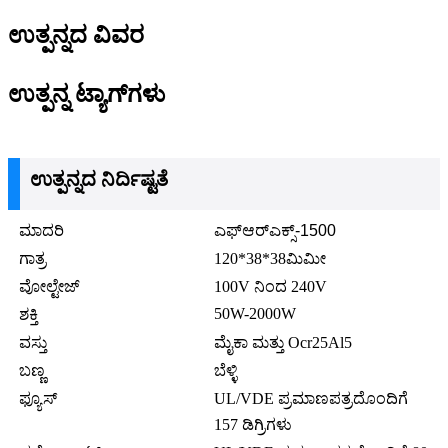
ಉತ್ಪನ್ನದ ವಿವರ
ಉತ್ಪನ್ನ ಟ್ಯಾಗ್‌ಗಳು
ಉತ್ಪನ್ನದ ನಿರ್ದಿಷ್ಟತೆ
ಮಾದರಿ
ಎಫ್‌ಆರ್‌ಎಕ್ಸ್-1500
ಗಾತ್ರ
120*38*38ಮಿಮೀ
ವೋಲ್ಟೇಜ್
100V ನಿಂದ 240V
50W-2000W
ಶಕ್ತಿ
ವಸ್ತು
ಮೈಕಾ ಮತ್ತು Ocr25Al5
ಬಣ್ಣ
ಬೆಳ್ಳಿ
ಫ್ಯೂಸ್
UL/VDE ಪ್ರಮಾಣಪತ್ರದೊಂದಿಗೆ
157 ಡಿಗ್ರಿಗಳು