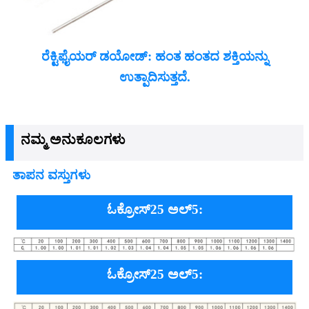
ರೆಕ್ಟಿಫೈಯರ್ ಡಯೋಡ್: ಹಂತ ಹಂತದ ಶಕ್ತಿಯನ್ನು
ಉತ್ಪಾದಿಸುತ್ತದೆ.
ನಮ್ಮ ಅನುಕೂಲಗಳು
ತಾಪನ ವಸ್ತುಗಳು
ಓಕ್ರೋಸ್25 ಅಲ್5:
ಓಕ್ರೋಸ್25 ಅಲ್5: