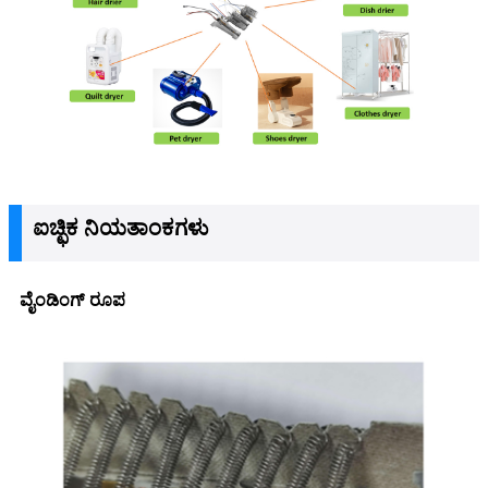
ಐಚ್ಛಿಕ ನಿಯತಾಂಕಗಳು
ವೈಂಡಿಂಗ್ ರೂಪ