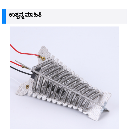
ಉತ್ಪನ್ನ ಮಾಹಿತಿ