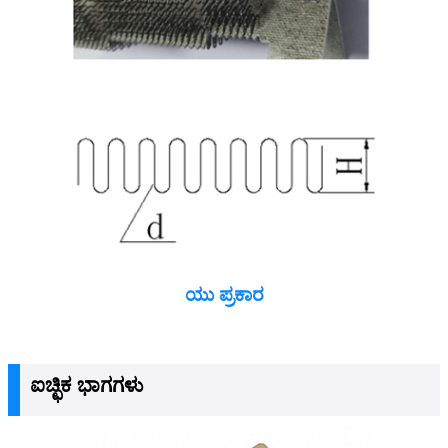
ಯು ಪ್ರಕಾರ
ಐಚ್ಛಿಕ ಭಾಗಗಳು