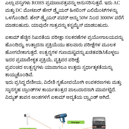
ಎಲ್ಲಾ ವಸ್ತುಗಳು ROHS ಪ್ರಮಾಣಪತ್ರವನ್ನು ಅನುಸರಿಸುತ್ತವೆ. ಇದು AC
ಮತ್ತು DC ಮೋಟಾರ್ ಹೇರ್ ಡ್ರೈಯರ್ ಹೀಟಿಂಗ್ ಎಲಿಮೆಂಟ್‌ಗಳನ್ನು
ಒಳಗೊಂಡಿದೆ. ಹೇರ್ ಡ್ರೈಯರ್ ಪವರ್ ಅನ್ನು 50W ನಿಂದ 3000W ವರೆಗೆ
ಮಾಡಬಹುದು. ಯಾವುದೇ ಗಾತ್ರವನ್ನು ಕಸ್ಟಮೈಸ್ ಮಾಡಬಹುದು.
ಐಕಾಮ್ ಹೆಚ್ಚಿನ ನಿಖರತೆಯ ಪರೀಕ್ಷಾ ಸಲಕರಣೆಗಳ ಪ್ರಯೋಗಾಲಯವನ್ನು
ಹೊಂದಿದ್ದು, ಉತ್ಪಾದನಾ ಪ್ರಕ್ರಿಯೆಯು ಹಲವಾರು ಪರೀಕ್ಷೆಗಳ ಮೂಲಕ
ಹೋಗಬೇಕಾಗುತ್ತದೆ. ಉತ್ಪನ್ನಗಳ ಗುಣಮಟ್ಟವನ್ನು ಖಚಿತಪಡಿಸಿಕೊಳ್ಳಲು
ಇದರ ಪ್ರಮಾಣೀಕೃತ ಪ್ರಕ್ರಿಯೆ, ವೃತ್ತಿಪರ ಪರೀಕ್ಷೆ.
ಪ್ರಪಂಚದ ಉತ್ಪನ್ನಗಳು ಯಾವಾಗಲೂ ಉತ್ತಮ ಸ್ಪರ್ಧಾತ್ಮಕತೆಯನ್ನು
ಕಾಯ್ದುಕೊಂಡಿವೆ.
ಇದು ಪ್ರಸಿದ್ಧ ದೇಶೀಯ, ವಿದೇಶಿ ಗೃಹೋಪಯೋಗಿ ಉಪಕರಣಗಳು ಮತ್ತು
ಸ್ನಾನಗೃಹ ಬ್ರಾಂಡ್‌ಗಳ ಕಾರ್ಯತಂತ್ರದ ಪಾಲುದಾರನಾಗಿ ಮಾರ್ಪಟ್ಟಿದೆ.
ವಿದ್ಯುತ್ ತಾಪನ ಅಂಶಗಳಿಗೆ ಐಕಾಮ್ ಆದ್ಯತೆಯ ಬ್ರ್ಯಾಂಡ್ ಆಗಿದೆ.